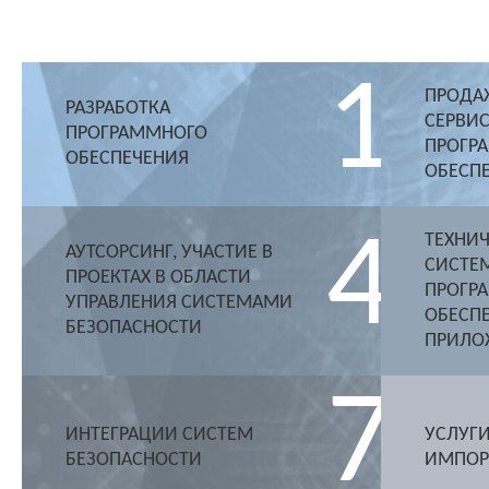
1
ПРОДАЖ
РАЗРАБОТКА
СЕРВИ
ПРОГРАММНОГО
ПРОГР
ОБЕСПЕЧЕНИЯ
ОБЕСП
4
ТЕХНИ
АУТСОРСИНГ, УЧАСТИЕ В
СИСТЕ
ПРОЕКТАХ В ОБЛАСТИ
ПРОГР
УПРАВЛЕНИЯ СИСТЕМАМИ
ОБЕСПЕ
БЕЗОПАСНОСТИ
ПРИЛО
7
ИНТЕГРАЦИИ СИСТЕМ
УСЛУГИ
БЕЗОПАСНОСТИ
ИМПОР