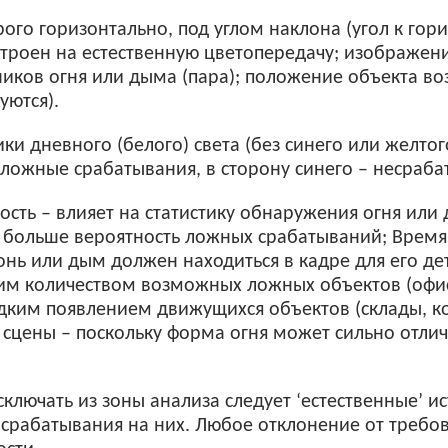
ого горизонтально, под углом наклона (угол к гори
троен на естественную цветопередачу; изображение
ников огня или дыма (пара); положение объекта в
уются).
ки дневного (белого) света (без синего или желтог
ложные срабатывания, в сторону синего – несраба
ость – влияет на статистику обнаружения огня или
и больше вероятность ложных срабатываний; Врем
нь или дым должен находиться в кадре для его д
им количеством возможных ложных объектов (офис
с редким появлением движущихся объектов (склады
 сцены – поскольку форма огня может сильно отли
ключать из зоны анализа следует ‘естественные’ и
 срабатывания на них. Любое отклонение от требо