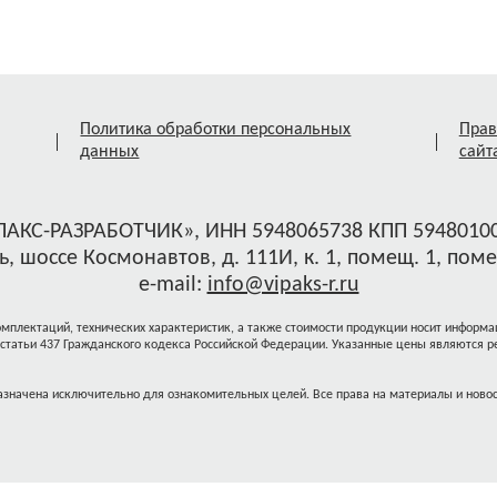
Политика обработки персональных
Прав
данных
сайт
ПАКС-РАЗРАБОТЧИК», ИНН 5948065738 КПП 59480100
, шоссе Космонавтов, д. 111И, к. 1, помещ. 1, поме
e-mail:
info@vipaks-r.ru
плектаций, технических характеристик, а также стоимости продукции носит информац
 статьи 437 Гражданского кодекса Российской Федерации. Указанные цены являются
значена исключительно для ознакомительных целей. Все права на материалы и новост